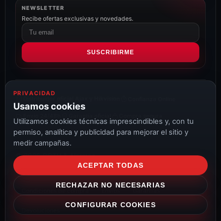
NEWSLETTER
Recibe ofertas exclusivas y novedades.
Correo
electrónico
SUSCRIBIRME
PRIVACIDAD
Distribuidor oficial Ajax y Hikvision
Confianza Online
Usamos cookies
Envío 24/48h
Garantía oficial
Compra segura
Utilizamos cookies técnicas imprescindibles y, con tu
permiso, analítica y publicidad para mejorar el sitio y
medir campañas.
© 2026 CCTV & Alarmas
ACEPTAR TODAS
Aviso Legal
Privacidad
Cookies
Configurar cookies
RECHAZAR NO NECESARIAS
Condiciones de compra
Envíos
Garantías
CONFIGURAR COOKIES
Devoluciones