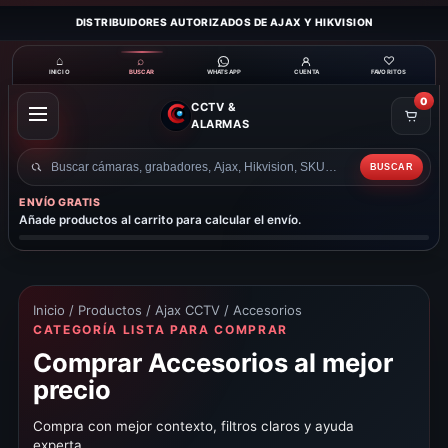
DISTRIBUIDORES AUTORIZADOS DE AJAX Y HIKVISION
⌂
⌕
♡
INICIO
BUSCAR
CUENTA
FAVORITOS
WHATSAPP
0
CCTV &
ABRIR
ALARMAS
MENÚ
BUSCAR
Buscar
productos
ENVÍO GRATIS
Añade productos al carrito para calcular el envío.
Inicio
/
Productos
/
Ajax CCTV
/ Accesorios
CATEGORÍA LISTA PARA COMPRAR
Comprar Accesorios al mejor
precio
Compra con mejor contexto, filtros claros y ayuda
experta.