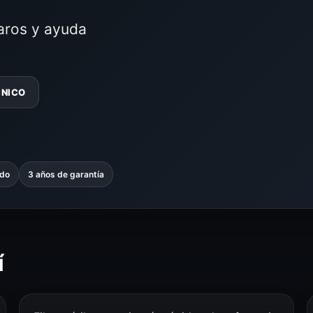
laros y ayuda
CNICO
ado
3 años de garantía
í