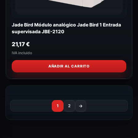
Jade Bird Módulo analógico Jade Bird 1 Entrada
supervisada JBE-2120
21,17
€
IVA incluido
AÑADIR AL CARRITO
1
2
→