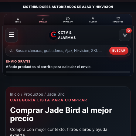
DISTRIBUIDORES AUTORIZADOS DE AJAX Y HIKVISION
⌂
⌕
♡
INICIO
BUSCAR
CUENTA
FAVORITOS
WHATSAPP
0
CCTV &
ABRIR
ALARMAS
MENÚ
BUSCAR
Buscar
productos
ENVÍO GRATIS
Añade productos al carrito para calcular el envío.
Inicio
/
Productos
/ Jade Bird
CATEGORÍA LISTA PARA COMPRAR
Comprar Jade Bird al mejor
precio
Compra con mejor contexto, filtros claros y ayuda
experta.