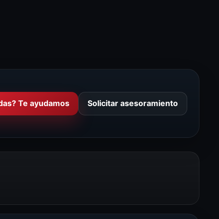
das? Te ayudamos
Solicitar asesoramiento