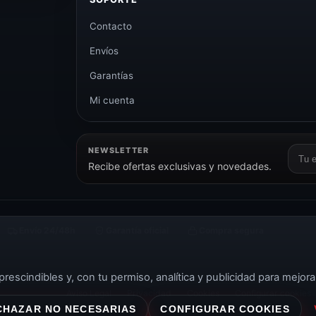
Contacto
Envíos
Garantías
Mi cuenta
NEWSLETTER
Corr
Recibe ofertas exclusivas y novedades.
elect
Envío 24/48h
Garantía oficial
Compra segura
rescindibles y, con tu permiso, analítica y publicidad para mejora
Aviso Legal
Privacidad
Cookies
Configurar cookies
CHAZAR NO NECESARIAS
CONFIGURAR COOKIES