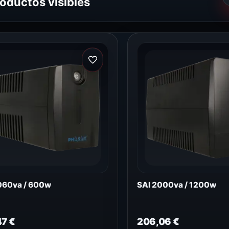
roductos visibles
060va / 600w
SAI 2000va / 1200w
47
€
206,06
€