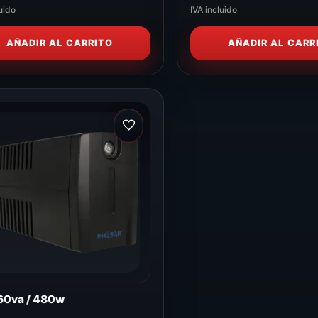
uido
IVA incluido
AÑADIR AL CARRITO
AÑADIR AL CARR
60va / 480w