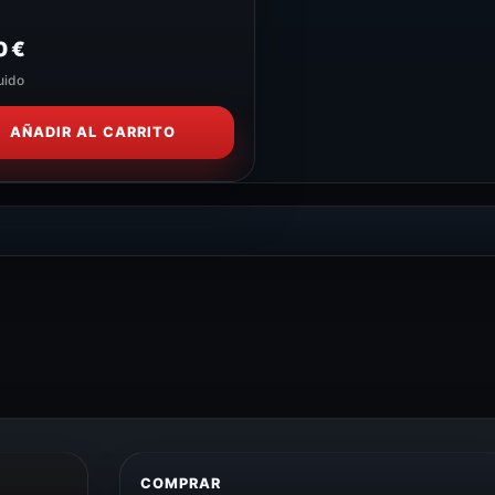
0
€
uido
AÑADIR AL CARRITO
COMPRAR