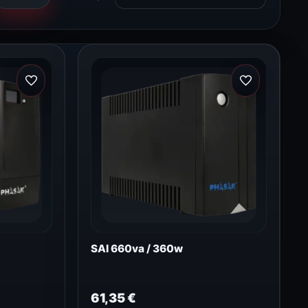
SAI 660va / 360w
61,35
€