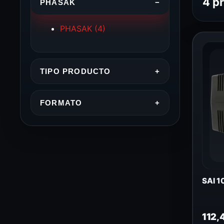
4 p
PHASAK
−
PHASAK
(4)
TIPO PRODUCTO
+
FORMATO
+
SAI 1
112,