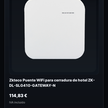
Zkteco Puente WiFi para cerradura de hotel ZK-
DL-SLG410-GATEWAY-N
114,83
€
IVA incluido