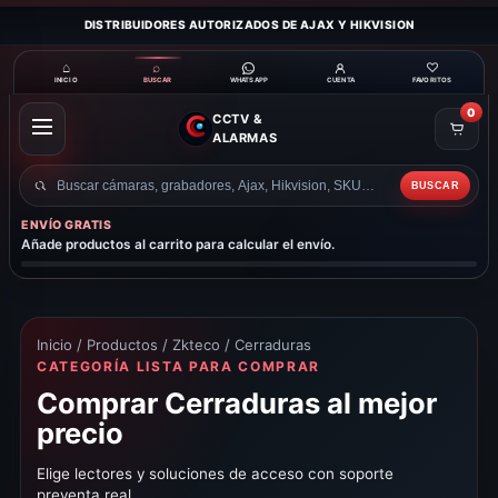
DISTRIBUIDORES AUTORIZADOS DE AJAX Y HIKVISION
⌂
⌕
♡
INICIO
BUSCAR
CUENTA
FAVORITOS
WHATSAPP
0
CCTV &
ABRIR
ALARMAS
MENÚ
BUSCAR
Buscar
productos
ENVÍO GRATIS
Añade productos al carrito para calcular el envío.
Inicio
/
Productos
/
Zkteco
/ Cerraduras
CATEGORÍA LISTA PARA COMPRAR
Comprar Cerraduras al mejor
precio
Elige lectores y soluciones de acceso con soporte
preventa real.