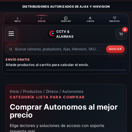
DISTRIBUIDORES AUTORIZADOS DE AJAX Y HIKVISION
⌂
⌕
♡
INICIO
BUSCAR
CUENTA
FAVORITOS
WHATSAPP
0
CCTV &
ABRIR
ALARMAS
MENÚ
BUSCAR
Buscar
productos
ENVÍO GRATIS
Añade productos al carrito para calcular el envío.
Inicio
/
Productos
/
Zkteco
/ Autonomos
CATEGORÍA LISTA PARA COMPRAR
Comprar Autonomos al mejor
precio
Elige lectores y soluciones de acceso con soporte
preventa real.