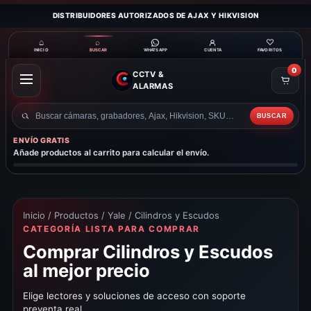
DISTRIBUIDORES AUTORIZADOS DE AJAX Y HIKVISION
⌂
⌕
♡
INICIO
BUSCAR
CUENTA
FAVORITOS
WHATSAPP
0
CCTV &
ABRIR
ALARMAS
MENÚ
BUSCAR
Buscar
productos
ENVÍO GRATIS
Añade productos al carrito para calcular el envío.
Inicio
/
Productos
/
Yale
/ Cilindros y Escudos
CATEGORÍA LISTA PARA COMPRAR
Comprar Cilindros y Escudos
al mejor precio
Elige lectores y soluciones de acceso con soporte
preventa real.