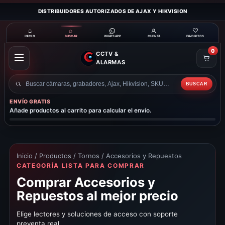
DISTRIBUIDORES AUTORIZADOS DE AJAX Y HIKVISION
⌂
⌕
♡
INICIO
BUSCAR
CUENTA
FAVORITOS
WHATSAPP
0
CCTV &
ABRIR
ALARMAS
MENÚ
BUSCAR
Buscar
productos
ENVÍO GRATIS
Añade productos al carrito para calcular el envío.
Inicio
/
Productos
/
Tornos
/ Accesorios y Repuestos
CATEGORÍA LISTA PARA COMPRAR
Comprar Accesorios y
Repuestos al mejor precio
Elige lectores y soluciones de acceso con soporte
preventa real.