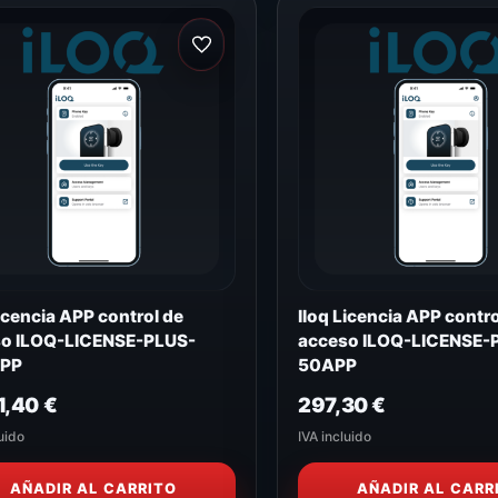
Licencia APP control de
Iloq Licencia APP contro
o ILOQ-LICENSE-PLUS-
acceso ILOQ-LICENSE-
PP
50APP
1,40
€
297,30
€
uido
IVA incluido
AÑADIR AL CARRITO
AÑADIR AL CARR