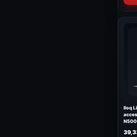
Iloq 
acces
N500
39,