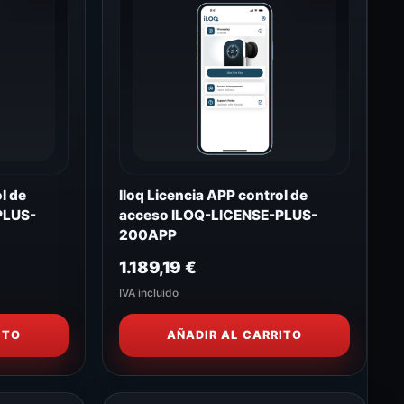
l de
Iloq Licencia APP control de
PLUS-
acceso ILOQ-LICENSE-PLUS-
200APP
1.189,19
€
IVA incluido
ITO
AÑADIR AL CARRITO