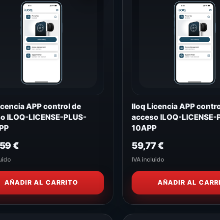
Licencia APP control de
Iloq Licencia APP contro
o ILOQ-LICENSE-PLUS-
acceso ILOQ-LICENSE-
PP
10APP
,59
€
59,77
€
uido
IVA incluido
AÑADIR AL CARRITO
AÑADIR AL CARR