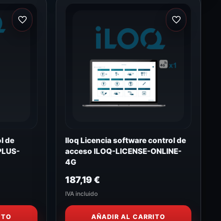
l de
Iloq Licencia software control de
PLUS-
acceso ILOQ-LICENSE-ONLINE-
4G
187,19
€
IVA incluido
ITO
AÑADIR AL CARRITO