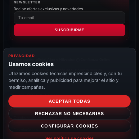
NEWSLETTER
Recibe ofertas exclusivas y novedades.
Correo
electrónico
SUSCRIBIRME
PRIVACIDAD
Distribuidor oficial Ajax y Hikvision
Confianza Online
Usamos cookies
Envío 24/48h
Garantía oficial
Compra segura
Utilizamos cookies técnicas imprescindibles y, con tu
permiso, analítica y publicidad para mejorar el sitio y
medir campañas.
© 2026 CCTV & Alarmas
ACEPTAR TODAS
Aviso Legal
Privacidad
Cookies
Configurar cookies
RECHAZAR NO NECESARIAS
Condiciones de compra
Envíos
Garantías
CONFIGURAR COOKIES
Devoluciones
Ver política de cookies