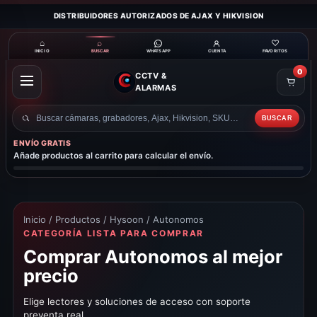
DISTRIBUIDORES AUTORIZADOS DE AJAX Y HIKVISION
⌂
⌕
♡
INICIO
BUSCAR
CUENTA
FAVORITOS
WHATSAPP
0
CCTV &
ABRIR
ALARMAS
MENÚ
BUSCAR
Buscar
productos
ENVÍO GRATIS
Añade productos al carrito para calcular el envío.
Inicio
/
Productos
/
Hysoon
/ Autonomos
CATEGORÍA LISTA PARA COMPRAR
Comprar Autonomos al mejor
precio
Elige lectores y soluciones de acceso con soporte
preventa real.