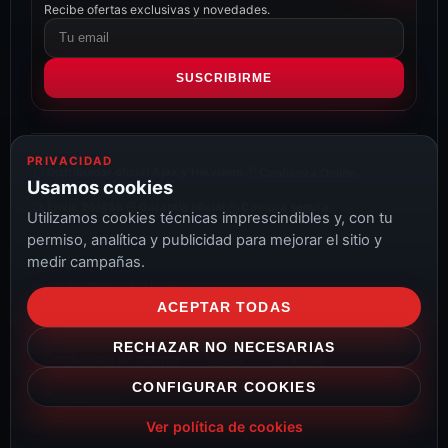
Recibe ofertas exclusivas y novedades.
Correo
electrónico
SUSCRIBIRME
PRIVACIDAD
Distribuidor oficial Ajax y Hikvision
Confianza Online
Usamos cookies
Envío 24/48h
Garantía oficial
Compra segura
Utilizamos cookies técnicas imprescindibles y, con tu
permiso, analítica y publicidad para mejorar el sitio y
medir campañas.
© 2026 CCTV & Alarmas
ACEPTAR TODAS
Aviso Legal
Privacidad
Cookies
Configurar cookies
RECHAZAR NO NECESARIAS
Condiciones de compra
Envíos
Garantías
CONFIGURAR COOKIES
Devoluciones
Ver política de cookies