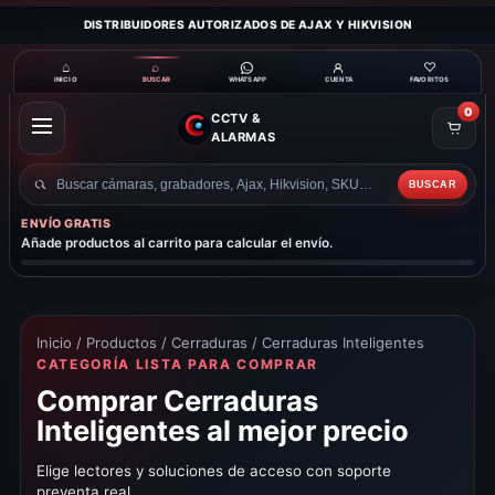
DISTRIBUIDORES AUTORIZADOS DE AJAX Y HIKVISION
⌂
⌕
♡
INICIO
BUSCAR
CUENTA
FAVORITOS
WHATSAPP
0
CCTV &
ABRIR
ALARMAS
MENÚ
BUSCAR
Buscar
productos
ENVÍO GRATIS
Añade productos al carrito para calcular el envío.
Inicio
/
Productos
/
Cerraduras
/ Cerraduras Inteligentes
CATEGORÍA LISTA PARA COMPRAR
Comprar Cerraduras
Inteligentes al mejor precio
Elige lectores y soluciones de acceso con soporte
preventa real.