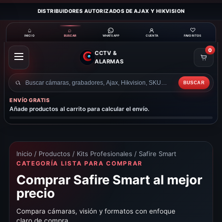
DISTRIBUIDORES AUTORIZADOS DE AJAX Y HIKVISION
⌂
⌕
♡
INICIO
BUSCAR
CUENTA
FAVORITOS
WHATSAPP
0
CCTV &
ABRIR
ALARMAS
MENÚ
BUSCAR
Buscar
productos
ENVÍO GRATIS
Añade productos al carrito para calcular el envío.
Inicio
/
Productos
/
Kits Profesionales
/ Safire Smart
CATEGORÍA LISTA PARA COMPRAR
Comprar Safire Smart al mejor
precio
Compara cámaras, visión y formatos con enfoque
claro de compra.