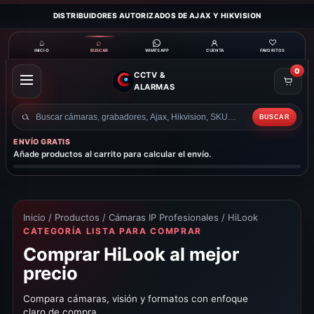
DISTRIBUIDORES AUTORIZADOS DE AJAX Y HIKVISION
⌂
⌕
♡
INICIO
BUSCAR
CUENTA
FAVORITOS
WHATSAPP
0
CCTV &
ABRIR
ALARMAS
MENÚ
BUSCAR
Buscar
productos
ENVÍO GRATIS
Añade productos al carrito para calcular el envío.
Inicio
/
Productos
/
Cámaras IP Profesionales
/ HiLook
CATEGORÍA LISTA PARA COMPRAR
Comprar HiLook al mejor
precio
Compara cámaras, visión y formatos con enfoque
claro de compra.