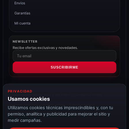
Envíos
Garantías
Mi cuenta
NEWSLETTER
Recibe ofertas exclusivas y novedades.
Correo
electrónico
SUSCRIBIRME
PRIVACIDAD
Distribuidor oficial Ajax y Hikvision
Confianza Online
Usamos cookies
Envío 24/48h
Garantía oficial
Compra segura
Utilizamos cookies técnicas imprescindibles y, con tu
permiso, analítica y publicidad para mejorar el sitio y
medir campañas.
© 2026 CCTV & Alarmas