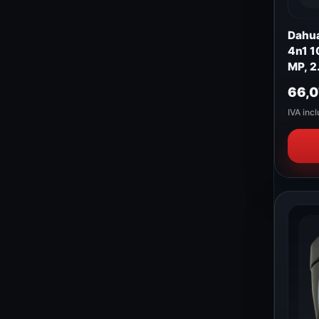
Dahua
4n1 1
MP, 2
XS-B
66,
IVA incl