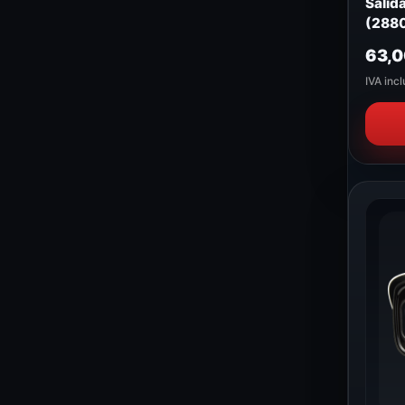
Salida
(2880
2.7 ~
63,
IVA incl