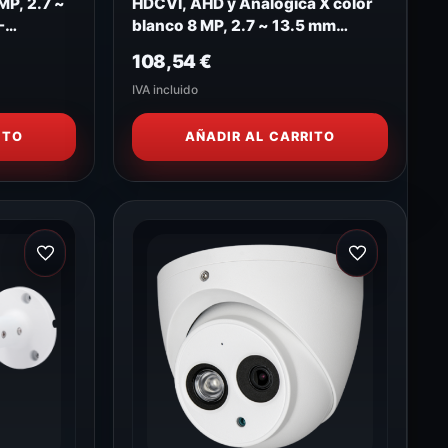
MP, 2.7 ~
HDCVI, AHD y Analógica X color
-
blanco 8 MP, 2.7 ~ 13.5 mm
Motorizada XS-B828ZWA-8P4N1
108,54
€
IVA incluido
ITO
AÑADIR AL CARRITO