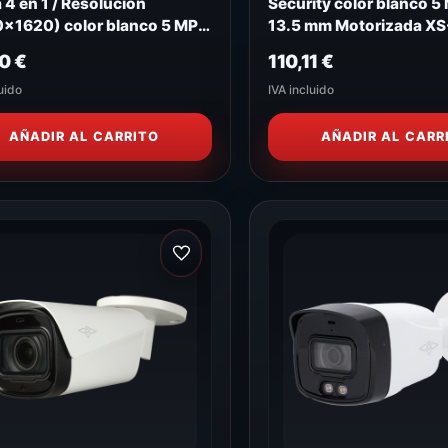
 4 en 1 / Resolución
Security color blanco 5 
x1620) color blanco 5 MP,
13.5 mm Motorizada XS
 13.5 mm SF-B721V-3KE
B830ZSWA-5U4N1
00
€
110,11
€
uido
IVA incluido
AÑADIR AL CARRITO
AÑADIR AL CARR