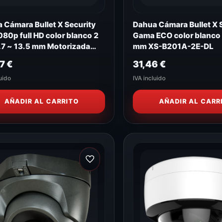
 Cámara Bullet X Security
Dahua Cámara Bullet X 
080p full HD color blanco 2
Gama ECO color blanco 
.7 ~ 13.5 mm Motorizada
mm XS-B201A-2E-DL
828Z-2E4N1
07
€
31,46
€
uido
IVA incluido
AÑADIR AL CARRITO
AÑADIR AL CARR