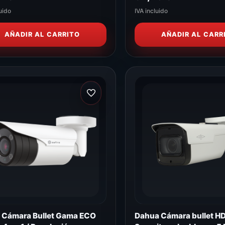
uido
IVA incluido
AÑADIR AL CARRITO
AÑADIR AL CARR
e Cámara Bullet Gama ECO
Dahua Cámara bullet H