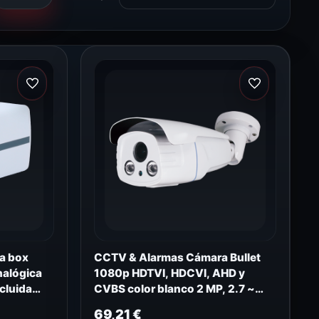
a box
CCTV & Alarmas Cámara Bullet
nalógica
1080p HDTVI, HDCVI, AHD y
cluida
CVBS color blanco 2 MP, 2.7 ~
13.5 mm Motorizada B621ZSW-
69,21
€