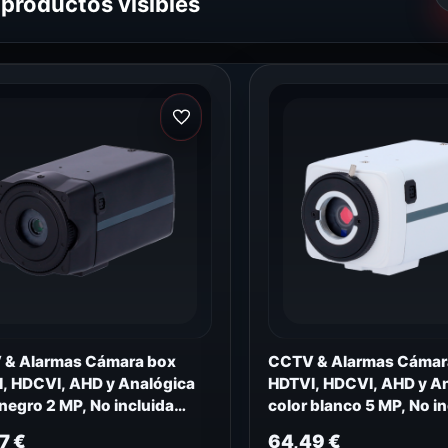
 productos visibles
& Alarmas Cámara box
CCTV & Alarmas Cámar
, HDCVI, AHD y Analógica
HDTVI, HDCVI, AHD y A
 negro 2 MP, No incluida
color blanco 5 MP, No in
1KW-F4N1
B581SW-5U4N1
47
€
64,49
€