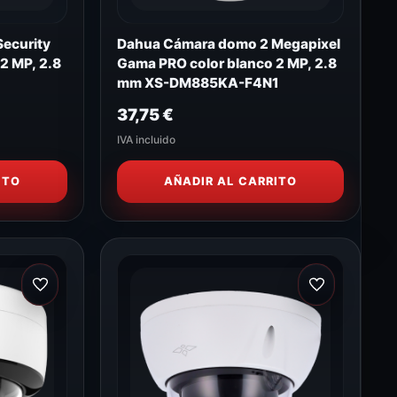
Security
Dahua Cámara domo 2 Megapixel
2 MP, 2.8
Gama PRO color blanco 2 MP, 2.8
mm XS-DM885KA-F4N1
37,75
€
IVA incluido
ITO
AÑADIR AL CARRITO