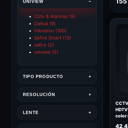
155
UNIVIEW
−
Cctv & Alarmas
(9)
Dahua
(9)
Hikvision
(100)
Safire Smart
(13)
safire
(2)
uniview
(5)
TIPO PRODUCTO
+
RESOLUCIÓN
+
CCTV 
HDTVI
LENTE
+
color
CV58
42,