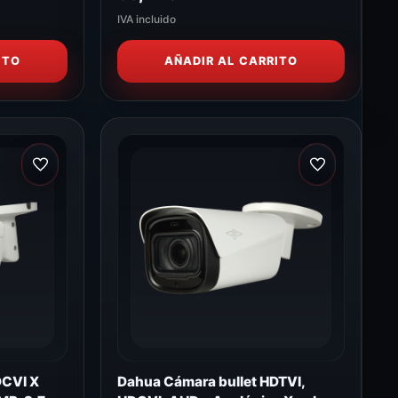
2P4N1
IVA incluido
ITO
AÑADIR AL CARRITO
DCVI X
Dahua Cámara bullet HDTVI,