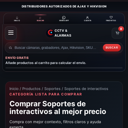
DISTRIBUIDORES AUTORIZADOS DE AJAX Y HIKVISION
⌂
⌕
♡
INICIO
BUSCAR
CUENTA
FAVORITOS
WHATSAPP
0
CCTV &
ABRIR
ALARMAS
MENÚ
BUSCAR
Buscar
productos
ENVÍO GRATIS
Añade productos al carrito para calcular el envío.
Inicio
/
Productos
/
Soportes
/ Soportes de interactivos
CATEGORÍA LISTA PARA COMPRAR
Comprar Soportes de
interactivos al mejor precio
Compra con mejor contexto, filtros claros y ayuda
experta.