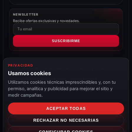
NEWSLETTER
Recibe ofertas exclusivas y novedades.
Correo
electrónico
SUSCRIBIRME
PRIVACIDAD
Distribuidor oficial Ajax y Hikvision
Confianza Online
Usamos cookies
Envío 24/48h
Garantía oficial
Compra segura
Utilizamos cookies técnicas imprescindibles y, con tu
permiso, analítica y publicidad para mejorar el sitio y
medir campañas.
© 2026 CCTV & Alarmas
ACEPTAR TODAS
Aviso Legal
Privacidad
Cookies
Configurar cookies
RECHAZAR NO NECESARIAS
Condiciones de compra
Envíos
Garantías