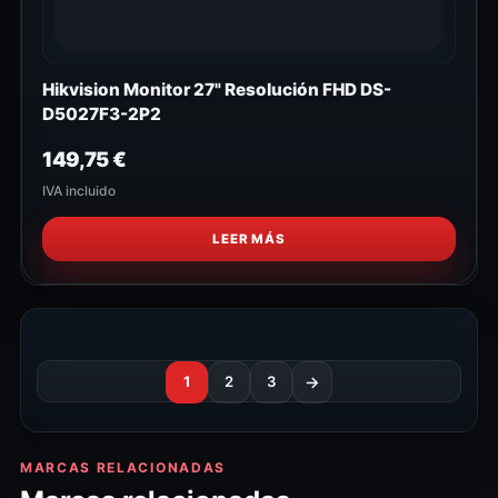
Hikvision Monitor 27" Resolución FHD DS-
D5027F3-2P2
149,75
€
IVA incluido
LEER MÁS
1
2
3
→
MARCAS RELACIONADAS