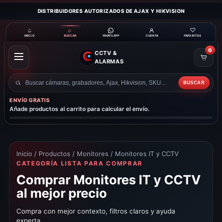
DISTRIBUIDORES AUTORIZADOS DE AJAX Y HIKVISION
⌂
⌕
♡
INICIO
BUSCAR
CUENTA
FAVORITOS
WHATSAPP
0
CCTV &
ABRIR
ALARMAS
MENÚ
BUSCAR
Buscar
productos
ENVÍO GRATIS
Añade productos al carrito para calcular el envío.
Inicio
/
Productos
/
Monitores
/ Monitores IT y CCTV
CATEGORÍA LISTA PARA COMPRAR
Comprar Monitores IT y CCTV
al mejor precio
Compra con mejor contexto, filtros claros y ayuda
experta.