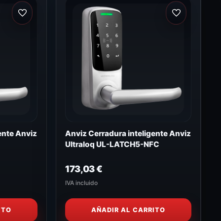
ente Anviz
Anviz Cerradura inteligente Anviz
Ultraloq UL-LATCH5-NFC
173,03
€
IVA incluido
ITO
AÑADIR AL CARRITO