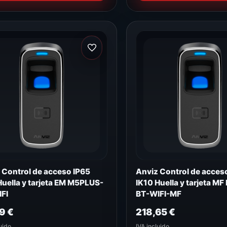
 Control de acceso IP65
Anviz Control de acces
Huella y tarjeta EM M5PLUS-
IK10 Huella y tarjeta M
FI
BT-WIFI-MF
19
€
218,65
€
uido
IVA incluido