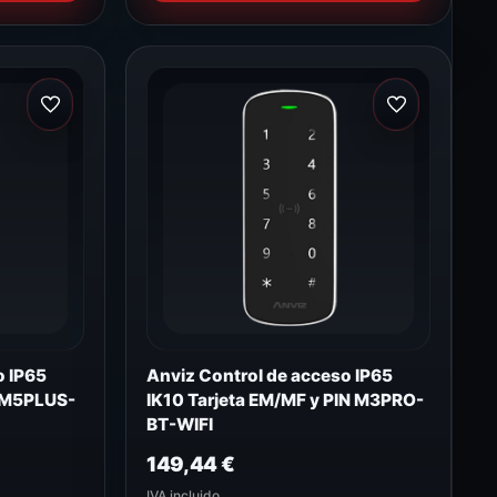
o IP65
Anviz Control de acceso IP65
F M5PLUS-
IK10 Tarjeta EM/MF y PIN M3PRO-
BT-WIFI
149,44
€
IVA incluido