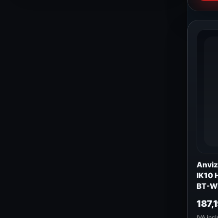
Anviz
IK10 
BT-WI
187,
IVA incl