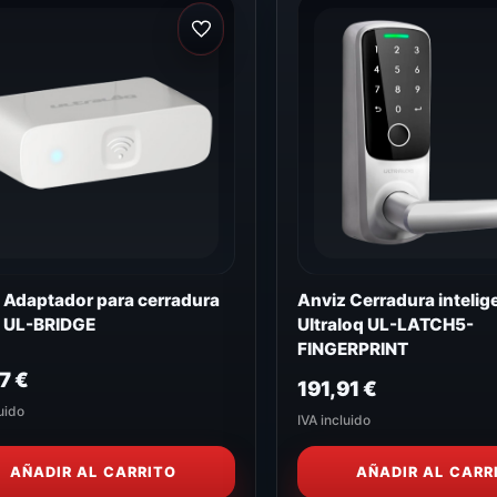
 Adaptador para cerradura
Anviz Cerradura intelig
 UL-BRIDGE
Ultraloq UL-LATCH5-
FINGERPRINT
47
€
191,91
€
uido
IVA incluido
AÑADIR AL CARRITO
AÑADIR AL CARR