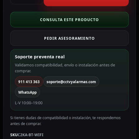
de
acceso
PoE
CONSULTA ESTE PRODUCTO
IP65
Tarjeta
PEDIR ASESORAMIENTO
EM/MF
y
PIN
Soporte preventa real
C2KA-
Validamos compatibilidad, envío o instalación antes de
BT-
comprar.
WIFI
cantidad
911 413 363
soporte@cctvyalarmas.com
WhatsApp
L-V 10:00–19:00
Si tienes dudas de compatibilidad o instalación, te respondemos
antes de comprar.
SKU
C2KA-BT-WIFI