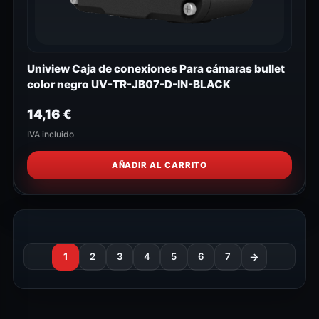
Uniview Caja de conexiones Para cámaras bullet
color negro UV-TR-JB07-D-IN-BLACK
14,16
€
IVA incluido
AÑADIR AL CARRITO
1
2
3
4
5
6
7
→