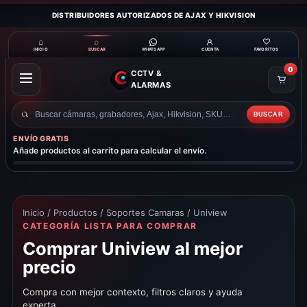
DISTRIBUIDORES AUTORIZADOS DE AJAX Y HIKVISION
⌂
⌕
♡
INICIO
BUSCAR
CUENTA
FAVORITOS
WHATSAPP
0
CCTV &
ABRIR
ALARMAS
MENÚ
BUSCAR
Buscar
productos
ENVÍO GRATIS
Añade productos al carrito para calcular el envío.
Inicio
/
Productos
/
Soportes Camaras
/ Uniview
CATEGORÍA LISTA PARA COMPRAR
Comprar Uniview al mejor
precio
Compra con mejor contexto, filtros claros y ayuda
experta.