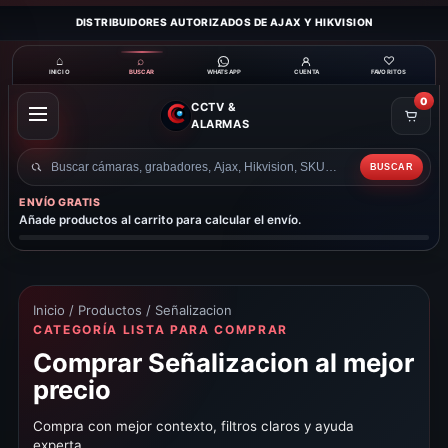
DISTRIBUIDORES AUTORIZADOS DE AJAX Y HIKVISION
⌂
⌕
♡
INICIO
BUSCAR
CUENTA
FAVORITOS
WHATSAPP
0
CCTV &
ABRIR
ALARMAS
MENÚ
BUSCAR
Buscar
productos
ENVÍO GRATIS
Añade productos al carrito para calcular el envío.
Inicio
/
Productos
/ Señalizacion
CATEGORÍA LISTA PARA COMPRAR
Comprar Señalizacion al mejor
precio
Compra con mejor contexto, filtros claros y ayuda
experta.