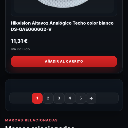
Hikvision Altavoz Analógico Techo color blanco
DS-QAE0606G2-V
11,31
€
IVA incluido
AÑADIR AL CARRITO
1
2
3
4
5
→
MARCAS RELACIONADAS