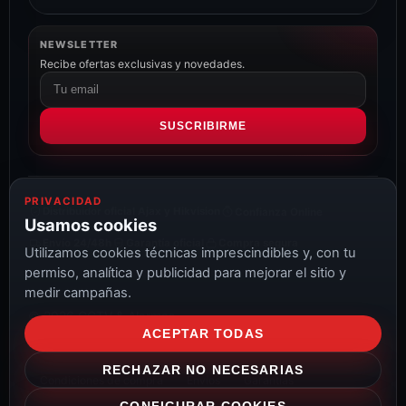
NEWSLETTER
Recibe ofertas exclusivas y novedades.
Correo
electrónico
SUSCRIBIRME
PRIVACIDAD
Distribuidor oficial Ajax y Hikvision
Confianza Online
Usamos cookies
Envío 24/48h
Garantía oficial
Compra segura
Utilizamos cookies técnicas imprescindibles y, con tu
permiso, analítica y publicidad para mejorar el sitio y
medir campañas.
© 2026 CCTV & Alarmas
ACEPTAR TODAS
Aviso Legal
Privacidad
Cookies
Configurar cookies
RECHAZAR NO NECESARIAS
Condiciones de compra
Envíos
Garantías