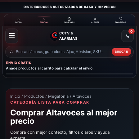
DISTRIBUIDORES AUTORIZADOS DE AJAX Y HIKVISION
⌂
⌕
♡
INICIO
BUSCAR
CUENTA
FAVORITOS
WHATSAPP
0
CCTV &
ABRIR
ALARMAS
MENÚ
BUSCAR
Buscar
productos
ENVÍO GRATIS
Añade productos al carrito para calcular el envío.
Inicio
/
Productos
/
Megafonia
/ Altavoces
CATEGORÍA LISTA PARA COMPRAR
Comprar Altavoces al mejor
precio
Compra con mejor contexto, filtros claros y ayuda
experta.