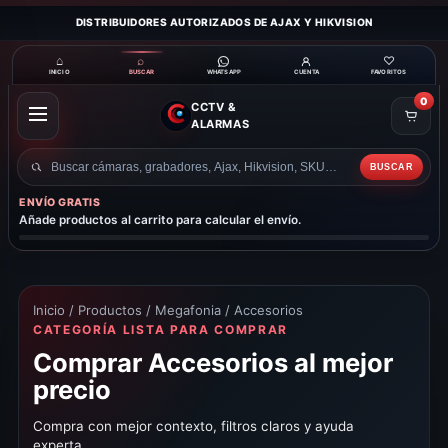
DISTRIBUIDORES AUTORIZADOS DE AJAX Y HIKVISION
⌂
⌕
♡
INICIO
BUSCAR
CUENTA
FAVORITOS
WHATSAPP
0
CCTV &
ABRIR
ALARMAS
MENÚ
BUSCAR
Buscar
productos
ENVÍO GRATIS
Añade productos al carrito para calcular el envío.
Inicio
/
Productos
/
Megafonia
/ Accesorios
CATEGORÍA LISTA PARA COMPRAR
Comprar Accesorios al mejor
precio
Compra con mejor contexto, filtros claros y ayuda
experta.