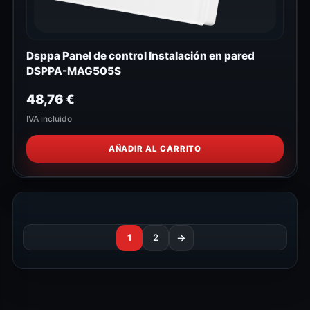
Dsppa Panel de control Instalación en pared
DSPPA-MAG505S
48,76
€
IVA incluido
AÑADIR AL CARRITO
1
2
→