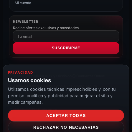
Mi cuenta
NEWSLETTER
Recibe ofertas exclusivas y novedades.
Correo
electrónico
SUSCRIBIRME
PRIVACIDAD
Distribuidor oficial Ajax y Hikvision
Confianza Online
Usamos cookies
Envío 24/48h
Garantía oficial
Compra segura
Utilizamos cookies técnicas imprescindibles y, con tu
permiso, analítica y publicidad para mejorar el sitio y
medir campañas.
© 2026 CCTV & Alarmas
ACEPTAR TODAS
Aviso Legal
Privacidad
Cookies
Configurar cookies
RECHAZAR NO NECESARIAS
Condiciones de compra
Envíos
Garantías