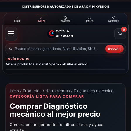
DISTRIBUIDORES AUTORIZADOS DE AJAX Y HIKVISION
⌂
⌕
♡
INICIO
BUSCAR
CUENTA
FAVORITOS
WHATSAPP
0
CCTV &
ABRIR
ALARMAS
MENÚ
BUSCAR
Buscar
productos
ENVÍO GRATIS
Añade productos al carrito para calcular el envío.
Inicio
/
Productos
/
Herramientas
/ Diagnóstico mecánico
CATEGORÍA LISTA PARA COMPRAR
Comprar Diagnóstico
mecánico al mejor precio
Compra con mejor contexto, filtros claros y ayuda
experta.