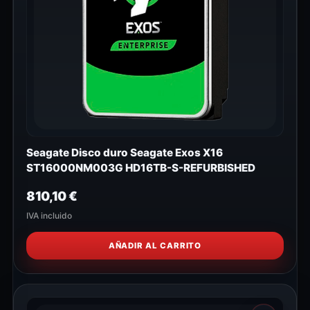
Seagate Disco duro Seagate Exos X16
ST16000NM003G HD16TB-S-REFURBISHED
810,10
€
IVA incluido
AÑADIR AL CARRITO