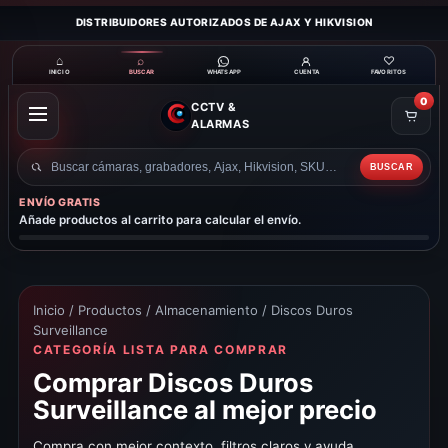
DISTRIBUIDORES AUTORIZADOS DE AJAX Y HIKVISION
⌂
⌕
♡
INICIO
BUSCAR
CUENTA
FAVORITOS
WHATSAPP
0
CCTV &
ABRIR
ALARMAS
MENÚ
BUSCAR
Buscar
productos
ENVÍO GRATIS
Añade productos al carrito para calcular el envío.
Inicio
/
Productos
/
Almacenamiento
/ Discos Duros
Surveillance
CATEGORÍA LISTA PARA COMPRAR
Comprar Discos Duros
Surveillance al mejor precio
Compra con mejor contexto, filtros claros y ayuda