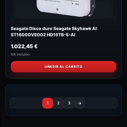
Seagate Disco duro Seagate Skyhawk AI
ST16000VE002 HD16TB-S-AI
1.022,45
€
IVA incluido
AÑADIR AL CARRITO
1
2
3
→