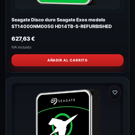
Seagate Disco duro Seagate Exos modelo
ST14000NM005G HD14TB-S-REFURBISHED
627,63
€
IVA incluido
AÑADIR AL CARRITO