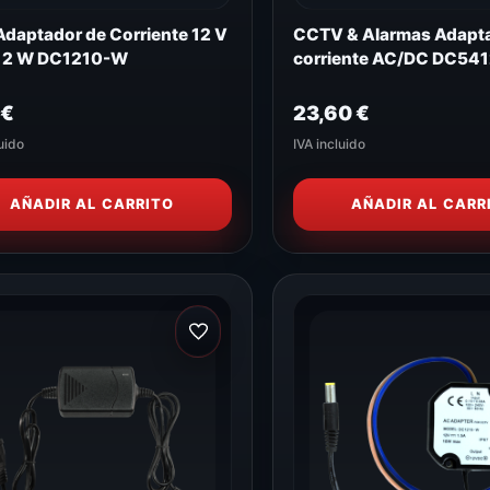
daptador de Corriente 12 V
CCTV & Alarmas Adapt
/12 W DC1210-W
corriente AC/DC DC54
5
€
23,60
€
uido
IVA incluido
AÑADIR AL CARRITO
AÑADIR AL CARR