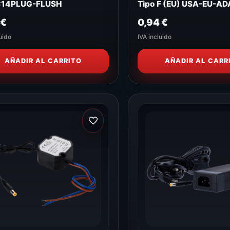
C14PLUG-FLUSH
Tipo F (EU) USA-EU-A
2
€
0,94
€
uido
IVA incluido
AÑADIR AL CARRITO
AÑADIR AL CARR