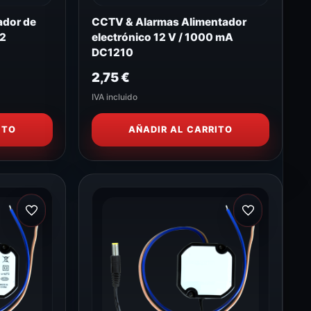
ador de
CCTV & Alarmas Alimentador
12
electrónico 12 V / 1000 mA
DC1210
2,75
€
IVA incluido
ITO
AÑADIR AL CARRITO