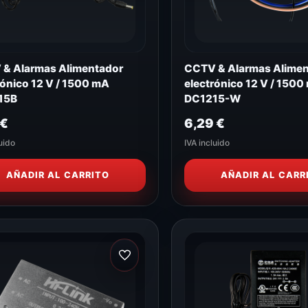
& Alarmas Alimentador
CCTV & Alarmas Alime
rónico 12 V / 1500 mA
electrónico 12 V / 1500
15B
DC1215-W
€
6,29
€
uido
IVA incluido
AÑADIR AL CARRITO
AÑADIR AL CARR