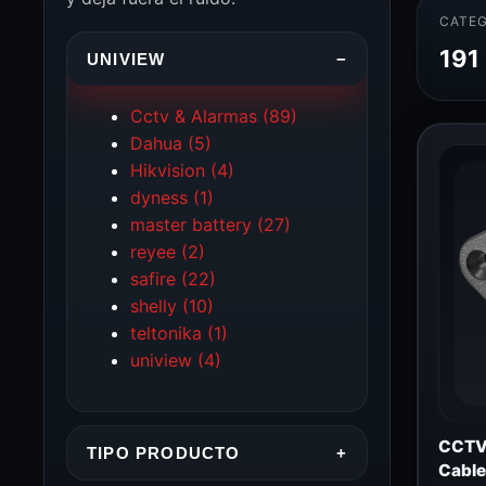
CATEG
191
UNIVIEW
−
Cctv & Alarmas
(89)
Dahua
(5)
Hikvision
(4)
dyness
(1)
master battery
(27)
reyee
(2)
safire
(22)
shelly
(10)
teltonika
(1)
uniview
(4)
CCTV 
TIPO PRODUCTO
+
Cable