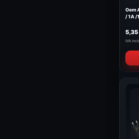
Oem A
/ 1A 
5,3
IVA incl