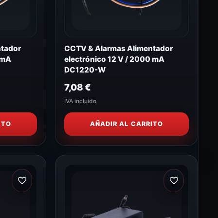
ntador
CCTV & Alarmas Alimentador
 mA
electrónico 12 V / 2000 mA
DC1220-W
7,08
€
IVA incluido
ITO
AÑADIR AL CARRITO