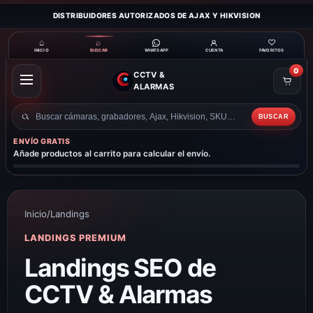
DISTRIBUIDORES AUTORIZADOS DE AJAX Y HIKVISION
⌂
⌕
♡
INICIO
BUSCAR
CUENTA
FAVORITOS
WHATSAPP
0
CCTV &
ABRIR
ALARMAS
MENÚ
BUSCAR
Buscar
productos
ENVÍO GRATIS
Añade productos al carrito para calcular el envío.
Inicio
/
Landings
LANDINGS PREMIUM
Landings SEO de
CCTV & Alarmas