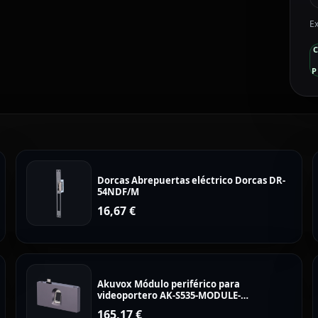
Ex
P
Dorcas Abrepuertas eléctrico Dorcas DR-
54NDF/M
16,67
€
Akuvox Módulo periférico para
videoportero AK-S535-MODULE-
FINGERPRINT
165,17
€