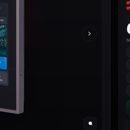
IV
A
V