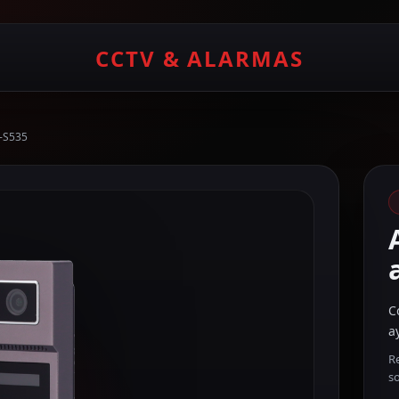
CCTV & ALARMAS
K-S535
C
a
R
s