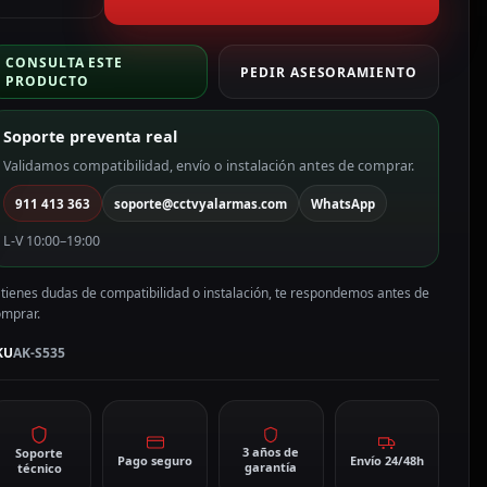
P
ntivandálico
CONSULTA ESTE
K08
PEDIR ASESORAMIENTO
PRODUCTO
K-
535
Soporte preventa real
antidad
Validamos compatibilidad, envío o instalación antes de comprar.
911 413 363
soporte@cctvyalarmas.com
WhatsApp
L-V 10:00–19:00
 tienes dudas de compatibilidad o instalación, te respondemos antes de
omprar.
KU
AK-S535
3 años de
Soporte
Pago seguro
Envío 24/48h
garantía
técnico