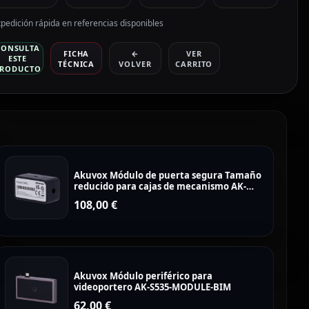
pedición rápida en referencias disponibles
CONSULTA
FICHA
←
VER
ESTE
TÉCNICA
VOLVER
CARRITO
RODUCTO
Akuvox Módulo de puerta segura Tamaño
reducido para cajas de mecanismo AK-
SR01
108,00
€
Akuvox Módulo periférico para
videoportero AK-S535-MODULE-BIM
62,00
€