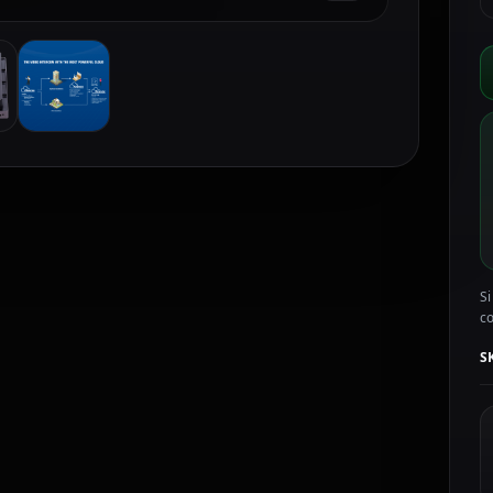
I
a
I
A
S
c
Si
c
S