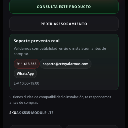
videoportero
CONSULTA ESTE PRODUCTO
AK-
S535-
PEDIR ASESORAMIENTO
MODULE-
LTE
cantidad
Soporte preventa real
Validamos compatibilidad, envío o instalación antes de
comprar.
911 413 363
soporte@cctvyalarmas.com
WhatsApp
L-V 10:00–19:00
Si tienes dudas de compatibilidad o instalación, te respondemos
antes de comprar.
SKU
AK-S535-MODULE-LTE