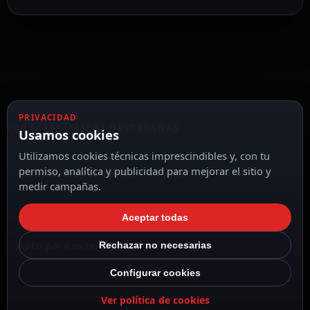
PRIVACIDAD
CARACTERÍSTICAS DESTACADAS
Usamos cookies
VER TODAS LAS CARACTERÍSTICAS
Utilizamos cookies técnicas imprescindibles y, con tu
permiso, analítica y publicidad para mejorar el sitio y
Compatible con modelo AK-S535
medir campañas.
Aceptar todas
Apto para exterior IP66
Rechazar no necesarias
Configurar cookies
Ver política de cookies