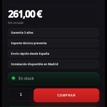
261,00
€
IVA incluido
Garantía 3 años
Soporte técnico preventa
Envío rápido desde España
Instalación disponible en Madrid
En stock
Akuvox
Módulo
COMPRAR
periférico
para