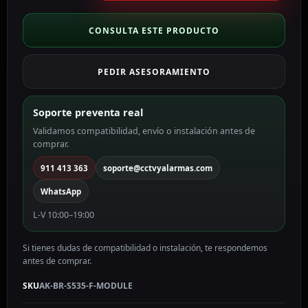
videoportero
Específico
CONSULTA ESTE PRODUCTO
para
Akuvox
PEDIR ASESORAMIENTO
AK
AK-
BR-
Soporte preventa real
S535-
Validamos compatibilidad, envío o instalación antes de
F-
comprar.
MODULE
cantidad
911 413 363
soporte@cctvyalarmas.com
WhatsApp
L-V 10:00–19:00
Si tienes dudas de compatibilidad o instalación, te respondemos
antes de comprar.
SKU
AK-BR-S535-F-MODULE