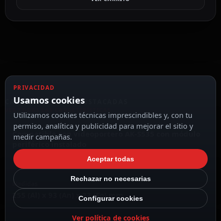
PRIVACIDAD
Usamos cookies
CARACTERÍSTICAS DESTACADAS
VER TODAS LAS CARACTERÍSTICAS
Utilizamos cookies técnicas imprescindibles y, con tu
permiso, analítica y publicidad para mejorar el sitio y
Compatible con videoportero AK-S535 con módulo
medir campañas.
periférico instalado
Aceptar todas
Rechazar no necesarias
Medidas
255 (Al) x 93 (An) x 33 (Fo) mm
Configurar cookies
Ver política de cookies