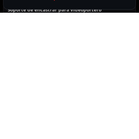
Soporte de encastrar para videoportero
Akuvox
DESCRIPCIÓN
ESPECIFICACIONES
CONTENIDO DEL PAQUETE