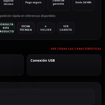
3 años de
Soporte
Pago seguro
Envío 24/48h
garantía
técnico
pedición rápida en referencias disponibles
CONSULTA
FICHA
←
VER
ESTE
TÉCNICA
VOLVER
CARRITO
RODUCTO
VER TODAS LAS CARACTERÍSTICAS
Conexión USB