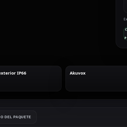
Ex
P
xterior IP66
Akuvox
O DEL PAQUETE