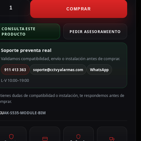
kuvox
ódulo
COMPRAR
eriférico
ara
CONSULTA ESTE
ideoportero
PEDIR ASESORAMIENTO
PRODUCTO
K-
535-
Soporte preventa real
ODULE-
IM
Validamos compatibilidad, envío o instalación antes de comprar.
antidad
911 413 363
soporte@cctvyalarmas.com
WhatsApp
L-V 10:00–19:00
 tienes dudas de compatibilidad o instalación, te respondemos antes de
omprar.
KU
AK-S535-MODULE-BIM