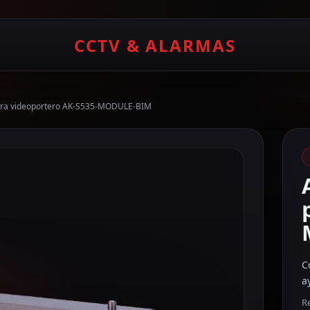
CCTV & ALARMAS
para videoportero AK-S535-MODULE-BIM
C
a
R