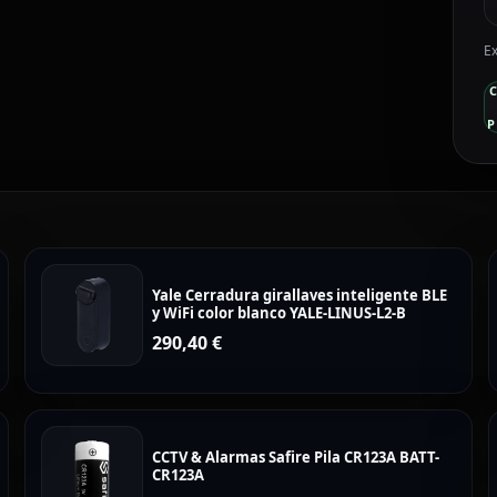
Ex
P
Yale Cerradura girallaves inteligente BLE
y WiFi color blanco YALE-LINUS-L2-B
290,40
€
CCTV & Alarmas Safire Pila CR123A BATT-
CR123A