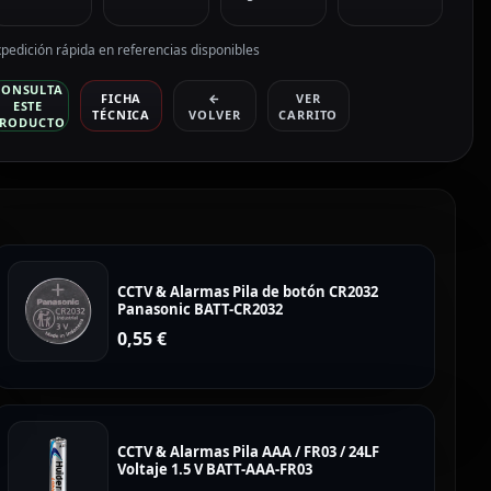
pedición rápida en referencias disponibles
CONSULTA
FICHA
←
VER
ESTE
TÉCNICA
VOLVER
CARRITO
RODUCTO
CCTV & Alarmas Pila de botón CR2032
Panasonic BATT-CR2032
0,55
€
CCTV & Alarmas Pila AAA / FR03 / 24LF
Voltaje 1.5 V BATT-AAA-FR03