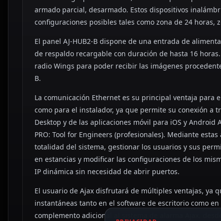
armado parcial, desarmado. Estos dispositivos inalámbri
configuraciones posibles tales como zona de 24 horas, 
El panel AJ-HUB2-B dispone de una entrada de alimenta
de respaldo recargable con duración de hasta 16 horas. 
radio Wings para poder recibir las imágenes proceden
B.
La comunicación Ethernet es su principal ventaja para e
como para el instalador, ya que permite su conexión a t
Desktop y de las aplicaciones móvil para iOS y Android A
PRO: Tool for Engineers (profesionales). Mediante estas 
totalidad del sistema, gestionar los usuarios y sus permi
en estancias y modificar las configuraciones de los mis
IP dinámica sin necesidad de abrir puertos.
El usuario de Ajax disfrutará de múltiples ventajas, ya q
instantáneas tanto en el software de escritorio como en
complemento adicional al sistema de alarma Ajax, desde