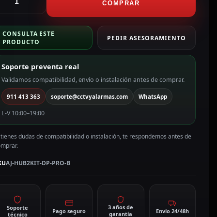
it
COMPRAR
e
larma
CONSULTA ESTE
rofesional
PEDIR ASESORAMIENTO
PRODUCTO
ertificado
rado
Soporte preventa real
olor
Validamos compatibilidad, envío o instalación antes de comprar.
egro
911 413 363
soporte@cctvyalarmas.com
WhatsApp
J-
UB2KIT-
L-V 10:00–19:00
P-
RO-
 tienes dudas de compatibilidad o instalación, te respondemos antes de
omprar.
antidad
KU
AJ-HUB2KIT-DP-PRO-B
3 años de
Soporte
Pago seguro
Envío 24/48h
garantía
técnico