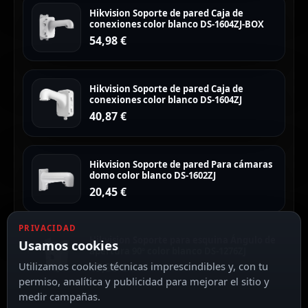
Hikvision Soporte de pared Caja de
conexiones color blanco DS-1604ZJ-BOX
54,98
€
Hikvision Soporte de pared Caja de
conexiones color blanco DS-1604ZJ
40,87
€
Hikvision Soporte de pared Para cámaras
domo color blanco DS-1602ZJ
20,45
€
PRIVACIDAD
Hikvision Soporte para esquina Ángulo de
Usamos cookies
apertura 90º color blanco DS-1276ZJ
Utilizamos cookies técnicas imprescindibles y, con tu
17,30
€
permiso, analítica y publicidad para mejorar el sitio y
medir campañas.