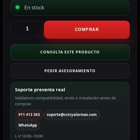
En stock
Hikvision
Cámara
COMPRAR
Domo
motorizada
4en1
CONSULTA ESTE PRODUCTO
Gama
Value
PEDIR ASESORAMIENTO
color
blanco
2
Soporte preventa real
MP,
Validamos compatibilidad, envío o instalación antes de
4.8
comprar.
~
72
911 413 363
soporte@cctvyalarmas.com
mm
WhatsApp
DS-
2AE4215ITG
L-V 10:00–19:00