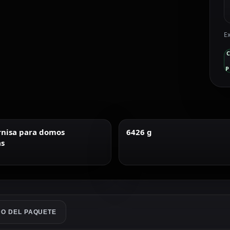
Ex
P
rnisa para domos
6426 g
s
O DEL PAQUETE