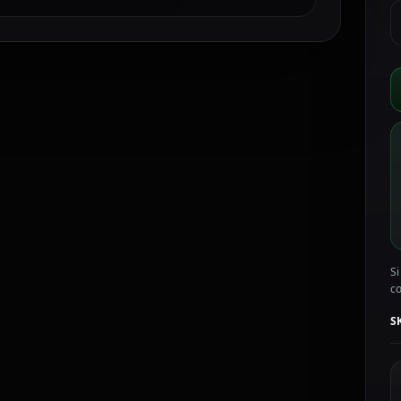
H
S
c
p
d
m
c
b
D
1
c
Si
c
S