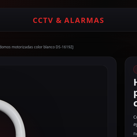
CCTV & ALARMAS
 domos motorizadas color blanco DS-1619ZJ
C
a
Re