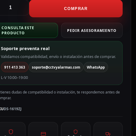
ikvision
oporte
COMPRAR
ornisa
ara
CONSULTA ESTE
omos
PEDIR ASESORAMIENTO
PRODUCTO
otorizadas
olor
Soporte preventa real
lanco
S-
Validamos compatibilidad, envío o instalación antes de comprar.
619ZJ
911 413 363
soporte@cctvyalarmas.com
WhatsApp
antidad
L-V 10:00–19:00
 tienes dudas de compatibilidad o instalación, te respondemos antes de
omprar.
KU
DS-1619ZJ