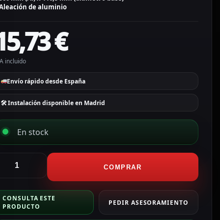
Aleación de aluminio
15,73
€
A incluido
Envío rápido desde España
🛠 Instalación disponible en Madrid
En stock
ikvision
oporte
COMPRAR
e
echo
CONSULTA ESTE
ara
PEDIR ASESORAMIENTO
PRODUCTO
ámaras