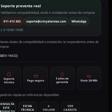
omo
Soporte preventa real
olor
lanco
Validamos compatibilidad, envío o instalación antes de comprar.
S-
911 413 363
soporte@cctvyalarmas.com
WhatsApp
662ZJ
antidad
L-V 10:00–19:00
 tienes dudas de compatibilidad o instalación, te respondemos antes de
omprar.
KU
DS-1662ZJ
3 años de
Soporte
Pago seguro
Envío 24/48h
garantía
técnico
pedición rápida en referencias disponibles
CONSULTA
FICHA
←
VER
ESTE
TÉCNICA
VOLVER
CARRITO
RODUCTO