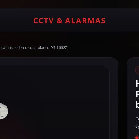
CCTV & ALARMAS
ra cámaras domo color blanco DS-1662ZJ
C
a