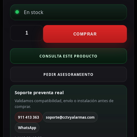
En stock
Ajax
Transmisor
COMPRAR
vía
radio
Grado
CONSULTA ESTE PRODUCTO
2
AJ-
PEDIR ASESORAMIENTO
TRANSMITTER
cantidad
Soporte preventa real
Validamos compatibilidad, envío o instalación antes de
comprar.
911 413 363
soporte@cctvyalarmas.com
WhatsApp