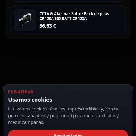
CCTV & Alarmas Safire Pack de pilas
CR123A 50XBATT-CR123A
56,63
€
CARACTERÍSTICAS DESTACADAS
PRIVACIDAD
VER TODAS LAS CARACTERÍSTICAS
Usamos cookies
Utilizamos cookies técnicas imprescindibles y, con tu
Tamper anti-apertura
permiso, analítica y publicidad para mejorar el sitio y
medir campañas.
Aceptar todas