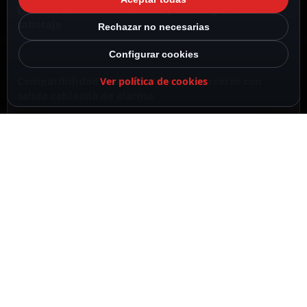
Entrada cableada de alarma y de tamper anti-
sabotaje
Rechazar no necesarias
Configurar cookies
Compatibilidad con detectores de terceros con
Ver política de cookies
salida cableada de alarma
Bidireccional
DESCRIPCIÓN
ESPECIFICACIONES