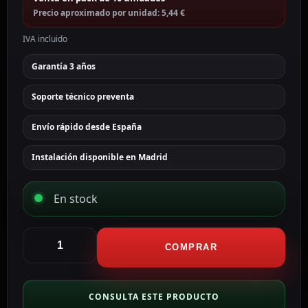
Precio aproximado por unidad: 5,44 €
IVA incluido
Garantía 3 años
Soporte técnico preventa
Envío rápido desde España
Instalación disponible en Madrid
En stock
Ajax
Tarjeta
COMPRAR
de
acceso
sin
CONSULTA ESTE PRODUCTO