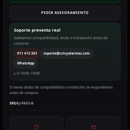
contacto
color
PEDIR ASESORAMIENTO
negro
AJ-
PASS-
Soporte preventa real
B
Validamos compatibilidad, envío o instalación antes de
cantidad
comprar.
911 413 363
soporte@cctvyalarmas.com
WhatsApp
L-V 10:00–19:00
Si tienes dudas de compatibilidad o instalación, te respondemos
antes de comprar.
SKU
AJ-PASS-B