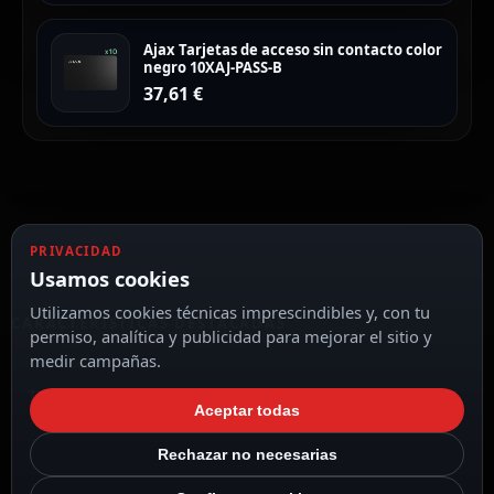
Ajax Tarjetas de acceso sin contacto color
negro 10XAJ-PASS-B
37,61
€
PRIVACIDAD
Usamos cookies
Utilizamos cookies técnicas imprescindibles y, con tu
CARACTERÍSTICAS DESTACADAS
permiso, analítica y publicidad para mejorar el sitio y
VER TODAS LAS CARACTERÍSTICAS
medir campañas.
Tamper anti-apertura
Aceptar todas
Rechazar no necesarias