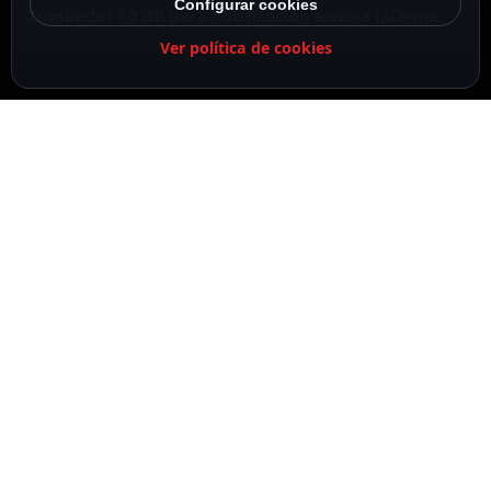
Configurar cookies
Zumbador 60 dB para notificación sonora (alarma.
Ver política de cookies
Bidireccional
Control de autenticación mediante códigos, lector
RFID o Bluetooth
DESCRIPCIÓN
ESPECIFICACIONES