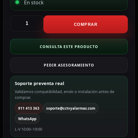
En stock
Ajax
Tapa
COMPRAR
lateral
para
enchufe
CONSULTA ESTE PRODUCTO
Ethernet
color
PEDIR ASESORAMIENTO
blanco
AJ-
SIDECOVER-
Soporte preventa real
LAN-
Validamos compatibilidad, envío o instalación antes de
W
comprar.
cantidad
911 413 363
soporte@cctvyalarmas.com
WhatsApp
L-V 10:00–19:00