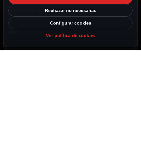
CARACTERÍSTICAS DESTACADAS
Rechazar no necesarias
VER TODAS LAS CARACTERÍSTICAS
Configurar cookies
Ajax
Ver política de cookies
Color blanco
Tapa frontal lateral para enchufe Ethernet
Temp. funcionamiento
-10º C ~ 40º C