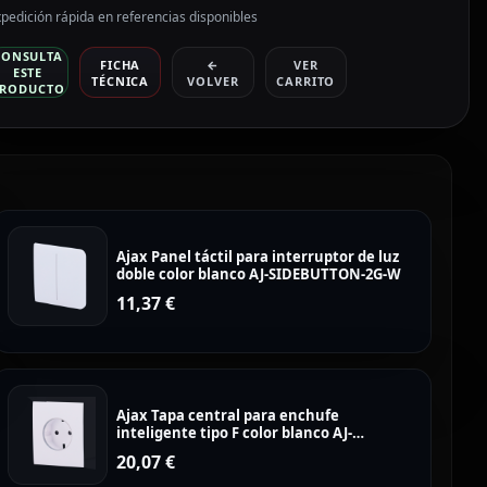
pedición rápida en referencias disponibles
CONSULTA
FICHA
←
VER
ESTE
TÉCNICA
VOLVER
CARRITO
RODUCTO
Ajax Panel táctil para interruptor de luz
doble color blanco AJ-SIDEBUTTON-2G-W
11,37
€
Ajax Tapa central para enchufe
inteligente tipo F color blanco AJ-
CENTERCOVER-SMART-W
20,07
€