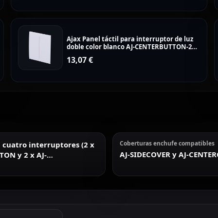
Ajax Panel táctil para interruptor de luz
doble color blanco AJ-CENTERBUTTON-2G-
W
13,07
€
Coberturas enchufe compatibles
cuatro interruptores (2 x
AJ-SIDECOVER y AJ-CENTE
TON y 2 x AJ-
TTON)