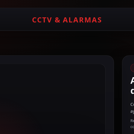
CCTV & ALARMAS
C
a
Re
c