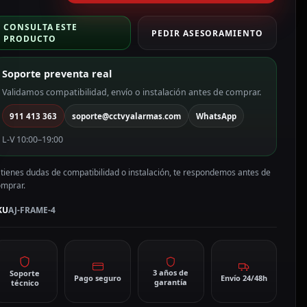
ara
uatro
CONSULTA ESTE
ispositivos
PEDIR ASESORAMIENTO
PRODUCTO
J-
RAME-
Soporte preventa real
antidad
Validamos compatibilidad, envío o instalación antes de comprar.
911 413 363
soporte@cctvyalarmas.com
WhatsApp
L-V 10:00–19:00
 tienes dudas de compatibilidad o instalación, te respondemos antes de
omprar.
KU
AJ-FRAME-4
3 años de
Soporte
Pago seguro
Envío 24/48h
garantía
técnico