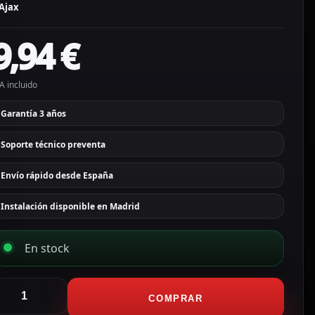
Ajax
9,94
€
A incluido
Garantía 3 años
Soporte técnico preventa
Envío rápido desde España
Instalación disponible en Madrid
En stock
jax
arco
COMPRAR