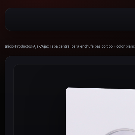
Inicio
/
Productos
/
Ajax
/
Ajax Tapa central para enchufe básico tipo F color b