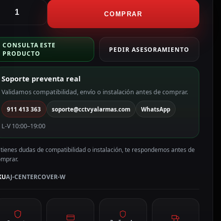
jax
apa
COMPRAR
entral
ara
CONSULTA ESTE
nchufe
PEDIR ASESORAMIENTO
PRODUCTO
ásico
ipo
Soporte preventa real
olor
Validamos compatibilidad, envío o instalación antes de comprar.
lanco
911 413 363
soporte@cctvyalarmas.com
WhatsApp
J-
ENTERCOVER-
L-V 10:00–19:00
W
antidad
 tienes dudas de compatibilidad o instalación, te respondemos antes de
omprar.
KU
AJ-CENTERCOVER-W