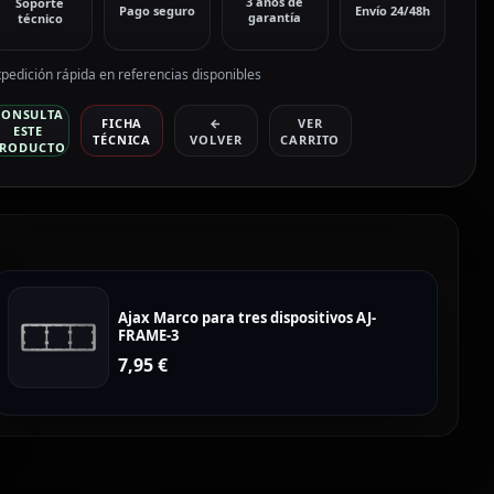
3 años de
Soporte
Pago seguro
Envío 24/48h
garantía
técnico
pedición rápida en referencias disponibles
CONSULTA
FICHA
←
VER
ESTE
TÉCNICA
VOLVER
CARRITO
RODUCTO
Ajax Marco para tres dispositivos AJ-
FRAME-3
7,95
€