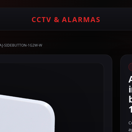
CCTV & ALARMAS
anco AJ-SIDEBUTTON-1G2W-W
C
a