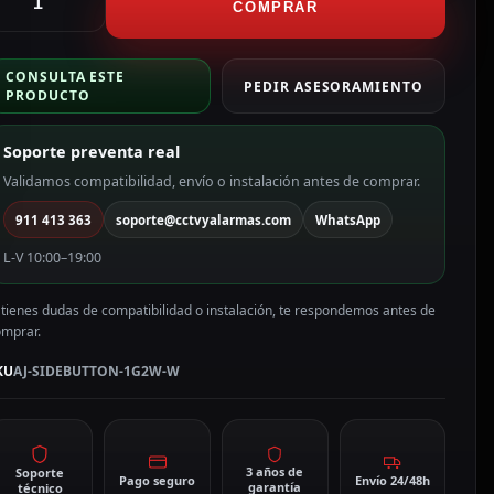
anel
COMPRAR
ctil
ara
CONSULTA ESTE
n
PEDIR ASESORAMIENTO
PRODUCTO
nterruptor
e
Soporte preventa real
uz
olor
Validamos compatibilidad, envío o instalación antes de comprar.
lanco
911 413 363
soporte@cctvyalarmas.com
WhatsApp
J-
IDEBUTTON-
L-V 10:00–19:00
G2W-
W
 tienes dudas de compatibilidad o instalación, te respondemos antes de
antidad
omprar.
KU
AJ-SIDEBUTTON-1G2W-W
3 años de
Soporte
Pago seguro
Envío 24/48h
garantía
técnico