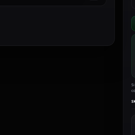
P
tá
p
u
i
d
l
c
b
A
S
1
Si
c
c
S