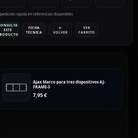
pedición rápida en referencias disponibles
CONSULTA
FICHA
←
VER
ESTE
TÉCNICA
VOLVER
CARRITO
RODUCTO
Ajax Marco para tres dispositivos AJ-
FRAME-3
7,95
€