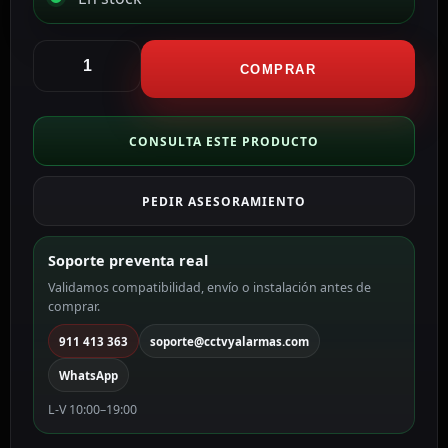
Ajax
Marco
COMPRAR
para
dos
dispositivos
CONSULTA ESTE PRODUCTO
Compatible
con
PEDIR ASESORAMIENTO
AJ
AJ-
FRAME-
Soporte preventa real
2
Validamos compatibilidad, envío o instalación antes de
cantidad
comprar.
911 413 363
soporte@cctvyalarmas.com
WhatsApp
L-V 10:00–19:00