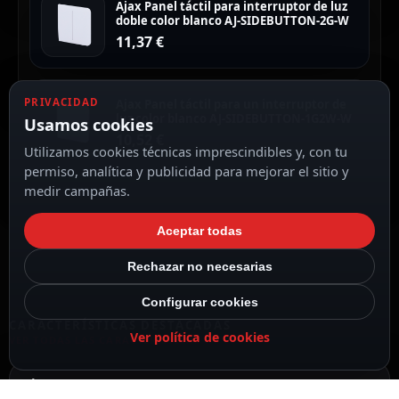
Ajax Panel táctil para interruptor de luz
doble color blanco AJ-SIDEBUTTON-2G-W
11,37
€
PRIVACIDAD
Ajax Panel táctil para un interruptor de
luz color blanco AJ-SIDEBUTTON-1G2W-W
Usamos cookies
10,52
€
Utilizamos cookies técnicas imprescindibles y, con tu
permiso, analítica y publicidad para mejorar el sitio y
medir campañas.
Aceptar todas
Rechazar no necesarias
Configurar cookies
CARACTERÍSTICAS DESTACADAS
Ver política de cookies
VER TODAS LAS CARACTERÍSTICAS
Ajax