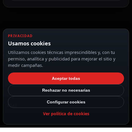
PRIVACIDAD
Usamos cookies
Utilizamos cookies técnicas imprescindibles y, con tu
CARACTERÍSTICAS DESTACADAS
permiso, analítica y publicidad para mejorar el sitio y
VER TODAS LAS CARACTERÍSTICAS
medir campañas.
Soporte de repuesto para AJ-KEYPAD-W
Aceptar todas
Rechazar no necesarias
Configurar cookies
Ajax
Ver política de cookies