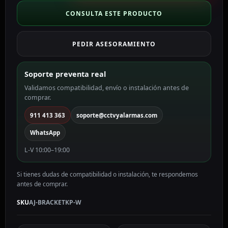
teclado
inalámbrico
CONSULTA ESTE PRODUCTO
color
blanco
PEDIR ASESORAMIENTO
AJ-
BRACKETKP-
W
Soporte preventa real
cantidad
Validamos compatibilidad, envío o instalación antes de
comprar.
911 413 363
soporte@cctvyalarmas.com
WhatsApp
L-V 10:00–19:00
Si tienes dudas de compatibilidad o instalación, te respondemos
antes de comprar.
SKU
AJ-BRACKETKP-W