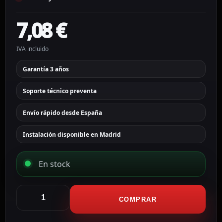
7,08
€
IVA incluido
Garantía 3 años
Soporte técnico preventa
Envío rápido desde España
Instalación disponible en Madrid
En stock
Ajax
Soporte
COMPRAR
para