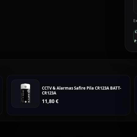
Ex
P
CCTV & Alarmas Safire Pila CR123A BATT-
CR123A
11,80
€