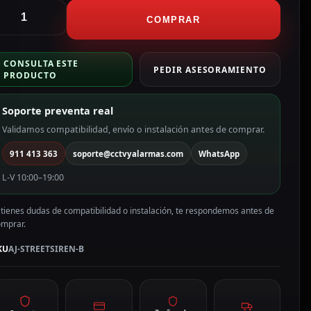
jax
irena
COMPRAR
ara
xterior
CONSULTA ESTE
ertificado
PEDIR ASESORAMIENTO
PRODUCTO
rado
Soporte preventa real
olor
egro
Validamos compatibilidad, envío o instalación antes de comprar.
J-
911 413 363
soporte@cctvyalarmas.com
WhatsApp
TREETSIREN-
L-V 10:00–19:00
antidad
 tienes dudas de compatibilidad o instalación, te respondemos antes de
omprar.
KU
AJ-STREETSIREN-B