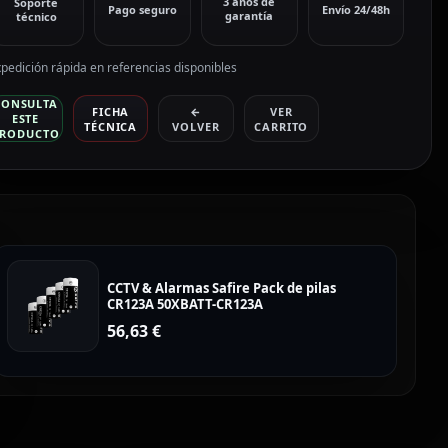
3 años de
Soporte
Pago seguro
Envío 24/48h
garantía
técnico
pedición rápida en referencias disponibles
CONSULTA
FICHA
←
VER
ESTE
TÉCNICA
VOLVER
CARRITO
RODUCTO
CCTV & Alarmas Safire Pack de pilas
CR123A 50XBATT-CR123A
56,63
€