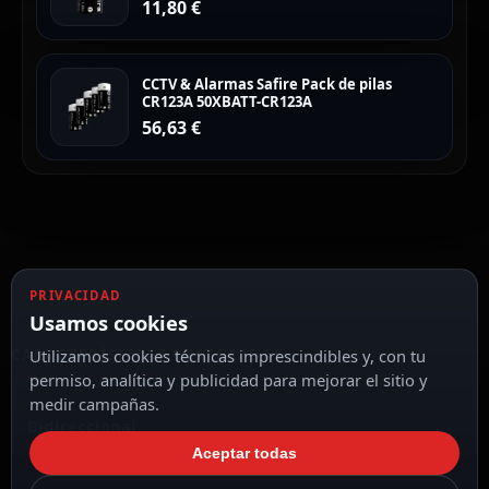
11,80
€
CCTV & Alarmas Safire Pack de pilas
CR123A 50XBATT-CR123A
56,63
€
PRIVACIDAD
Usamos cookies
Utilizamos cookies técnicas imprescindibles y, con tu
CARACTERÍSTICAS DESTACADAS
VER TODAS LAS CARACTERÍSTICAS
permiso, analítica y publicidad para mejorar el sitio y
medir campañas.
Bidireccional
Aceptar todas