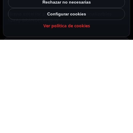
Rechazar no necesarias
Sirena exterior para cubiertas personalizables
Configurar cookies
10XAJ-BRANDPLATES-W
Ver política de cookies
85-113 dB a 1 m de distancia
Ajax
DESCRIPCIÓN