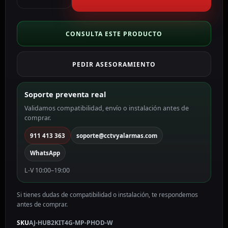
de
alarma
profesional
CONSULTA ESTE PRODUCTO
Certificado
Grado
PEDIR ASESORAMIENTO
2
color
blanco
Soporte preventa real
AJ-
Validamos compatibilidad, envío o instalación antes de
HUB2KIT4G-
comprar.
MP-
PHOD-
911 413 363
soporte@cctvyalarmas.com
W
WhatsApp
cantidad
L-V 10:00–19:00
Si tienes dudas de compatibilidad o instalación, te respondemos
antes de comprar.
SKU
AJ-HUB2KIT4G-MP-PHOD-W