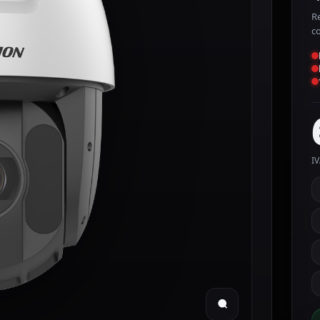
R
c
IV