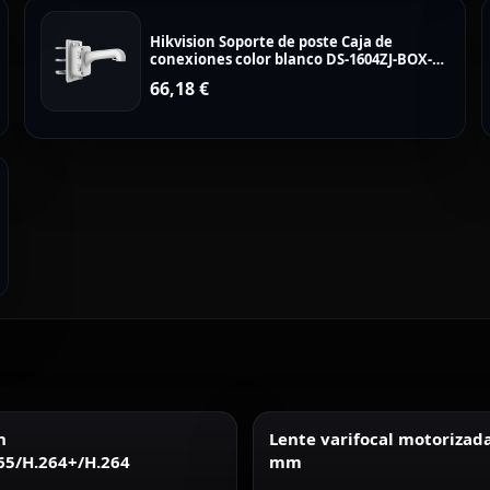
Hikvision Soporte de poste Caja de
conexiones color blanco DS-1604ZJ-BOX-
POLE
66,18
€
n
Lente varifocal motorizad
65/H.264+/H.264
mm