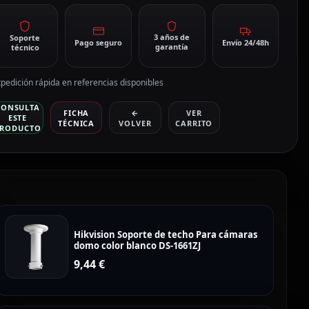
DE5425IWG1-
antidad
3 años de
Soporte
Pago seguro
Envío 24/48h
garantía
técnico
pedición rápida en referencias disponibles
CONSULTA
FICHA
←
VER
ESTE
TÉCNICA
VOLVER
CARRITO
RODUCTO
Hikvision Soporte de techo Para cámaras
domo color blanco DS-1661ZJ
9,44
€