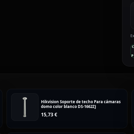
2
E
c
Ex
P
Hikvision Soporte de techo Para cámaras
domo color blanco DS-1662ZJ
15,73
€