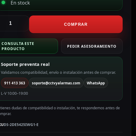
En stock
ikvision
peed
COMPRAR
ome
P
CONSULTA ESTE
5X
PEDIR ASESORAMIENTO
PRODUCTO
ama
RO
Soporte preventa real
olor
lanco
Validamos compatibilidad, envío o instalación antes de comprar.
911 413 363
soporte@cctvyalarmas.com
WhatsApp
P,
.8
L-V 10:00–19:00
20
 tienes dudas de compatibilidad o instalación, te respondemos antes de
mm
omprar.
otorizada,
oE
KU
DS-2DE5425IWG1-E
S-