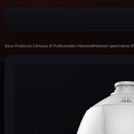
Inicio
/
Productos
/
Cámaras IP Profesionales
/
Hikvision
/
Hikvision speed dome I