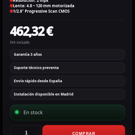
Resolucion: 2 mpx
Lente: 4.8 ~ 120 mm motorizada
1/2.8" Progressive Scan CMOS
462,32
€
IVA incluido
Garantía 3 años
Soporte técnico preventa
Envío rápido desde España
Instalación disponible en Madrid
En stock
Hikvision
speed
COMPRAR