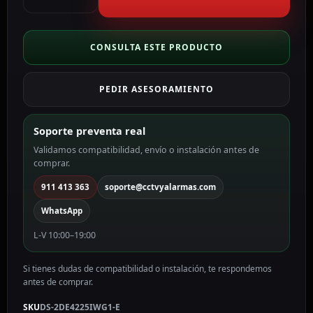
dome
IP
25X
CONSULTA ESTE PRODUCTO
gama
PRO
PEDIR ASESORAMIENTO
color
blanco
2
Soporte preventa real
MP,
Validamos compatibilidad, envío o instalación antes de
4.8
comprar.
~
120
911 413 363
soporte@cctvyalarmas.com
mm
WhatsApp
Motorizada,
PoE
L-V 10:00–19:00
DS-
2DE4225IWG1-
Si tienes dudas de compatibilidad o instalación, te respondemos
E
antes de comprar.
cantidad
SKU
DS-2DE4225IWG1-E