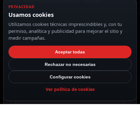
PRIVACIDAD
Usamos cookies
Utilizamos cookies técnicas imprescindibles y, con tu
permiso, analítica y publicidad para mejorar el sitio y
IR Alcance 100 m
medir campañas.
Aceptar todas
Rechazar no necesarias
Configurar cookies
DESCRIPCIÓN
Ver política de cookies
ESPECIFICACIONES
CONTENIDO DEL PAQUETE
DESCRIPCIÓN