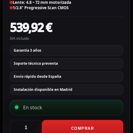
Lente: 4.8 ~ 72 mm motorizada
1/2.8" Progressive Scan CMOS
539,92
€
IVA incluido
Garantía 3 años
Soporte técnico preventa
Envío rápido desde España
Instalación disponible en Madrid
En stock
Hikvision
speed
COMPRAR