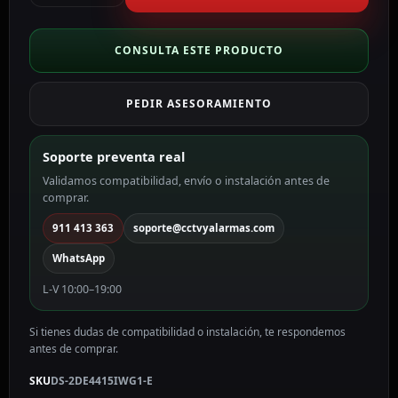
dome
IP
15X
CONSULTA ESTE PRODUCTO
gama
PRO
PEDIR ASESORAMIENTO
color
blanco
4
Soporte preventa real
MP,
Validamos compatibilidad, envío o instalación antes de
4.8
comprar.
~
72
911 413 363
soporte@cctvyalarmas.com
mm
WhatsApp
Motorizada,
PoE
L-V 10:00–19:00
DS-
2DE4415IWG1-
Si tienes dudas de compatibilidad o instalación, te respondemos
E
antes de comprar.
cantidad
SKU
DS-2DE4415IWG1-E