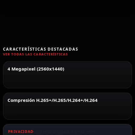
CARACTERÍSTICAS DESTACADAS
VER TODAS LAS CARACTERÍSTICAS
4 Megapixel (2560x1440)
Compresión H.265+/H.265/H.264+/H.264
Lente varifocal motorizada 4.8~72 mm
PRIVACIDAD