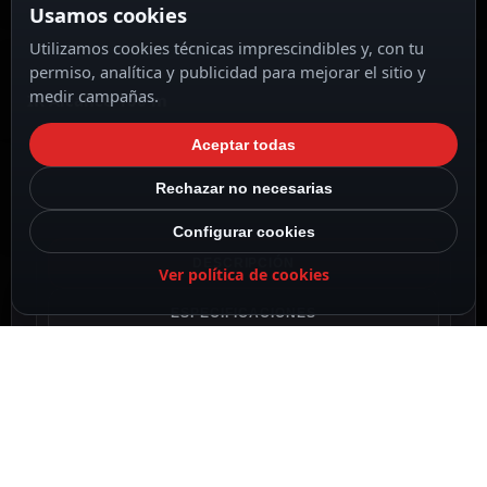
Usamos cookies
Utilizamos cookies técnicas imprescindibles y, con tu
permiso, analítica y publicidad para mejorar el sitio y
medir campañas.
IR Alcance 100 m
Aceptar todas
Rechazar no necesarias
Configurar cookies
DESCRIPCIÓN
Ver política de cookies
ESPECIFICACIONES
CONTENIDO DEL PAQUETE
DESCRIPCIÓN